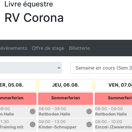
Livre équestre
RV Corona
 événements
Offre de stage
Billetterie
ER, 05.08.
JEU, 06.08.
VEN, 07.0
mmerferien
Sommerferien
Sommerferi
09:00
08:00 - 09:00
08:00 - 09:00
n Halle
Reitboden Halle
Reitboden Halle
11:30
09:00 - 13:00
09:00 - 10:00
Training mit
Kinder-Schnupper
Einzel-/Zweierst