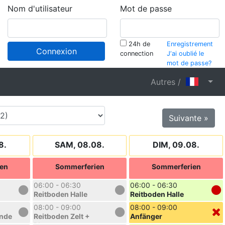
Nom d'utilisateur
Mot de passe
24h de
Enregistrement
Connexion
connection
J‘ai oublié le
mot de passe?
Autres /
Suivante »
8.
SAM, 08.08.
DIM, 09.08.
en
Sommerferien
Sommerferien
06:00 - 06:30
06:00 - 06:30
Reitboden Halle
Reitboden Halle
08:00 - 09:00
08:00 - 09:00
unde
Reitboden Zelt +
Anfänger