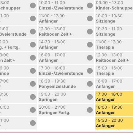
Reitkurs
13:00
10:00 - 11:00
09:00 - 13:00
Sommerferien 1.
Schnupper
Einzel-/Zweierstunde
Kinder-Schnuppe
Woche
Reitkurs
11:00
11:00 - 12:00
10:00 - 10:30
rien 1.
Sommerferien 1.
e
Anfänger
Sitzlonge
Woche
Fortgeschritten
11:00
12:00 - 13:00
10:30 - 11:00
Zweierstunde
Reitboden Zelt +
Sitzlonge
Platz
12:00
14:30 - 16:00
11:00 - 12:00
g. + Fortg.
Anfänger
Therapie
13:00
16:00 - 17:00
12:00 - 13:00
n Zelt +
Anfänger
Reitboden Zelt +
Fortgeschritten
Platz
16:00
17:00 - 18:00
15:00 - 16:00
unde
Einzel-/Zweierstunde
Therapie
17:00
18:30 - 19:30
16:00 - 17:00
r
Ponyeinzelstunde
Anfänger
hritten
Fortgeschritten
18:30
19:00 - 20:00
17:00 - 18:00
r
Springen
Anfänger
Fortgeschritten
20:00
20:00 - 21:00
18:00 - 19:30
r
Springen Fortg.
Anfänger
hritten
21:00
19:30 - 20:30
r
Anfänger
hritten
Fortgeschritten